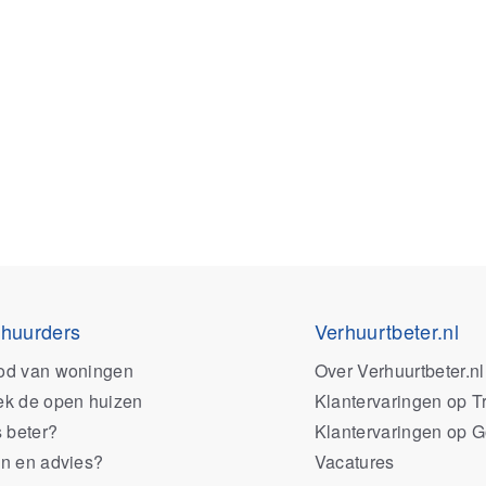
 huurders
Verhuurtbeter.nl
od van woningen
Over Verhuurtbeter.nl
k de open huizen
Klantervaringen op Tr
s beter?
Klantervaringen op 
n en advies?
Vacatures