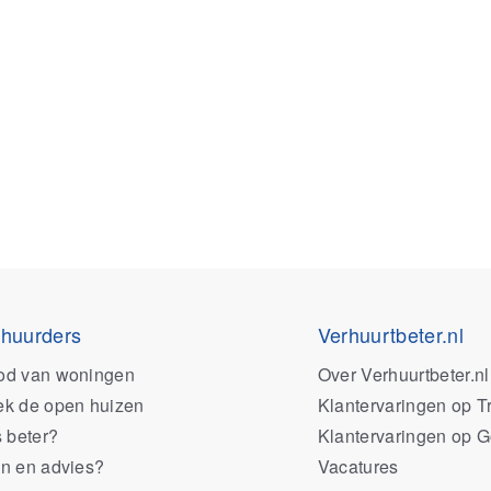
 huurders
Verhuurtbeter.nl
od van woningen
Over Verhuurtbeter.nl
k de open huizen
Klantervaringen op Tr
s beter?
Klantervaringen op 
n en advies?
Vacatures