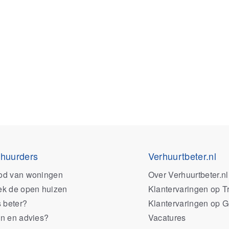
 huurders
Verhuurtbeter.nl
od van woningen
Over Verhuurtbeter.nl
k de open huizen
Klantervaringen op Tr
s beter?
Klantervaringen op 
n en advies?
Vacatures