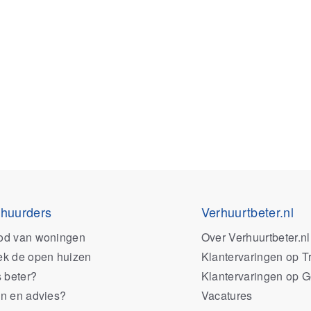
 huurders
Verhuurtbeter.nl
od van woningen
Over Verhuurtbeter.nl
k de open huizen
Klantervaringen op Tr
s beter?
Klantervaringen op 
n en advies?
Vacatures