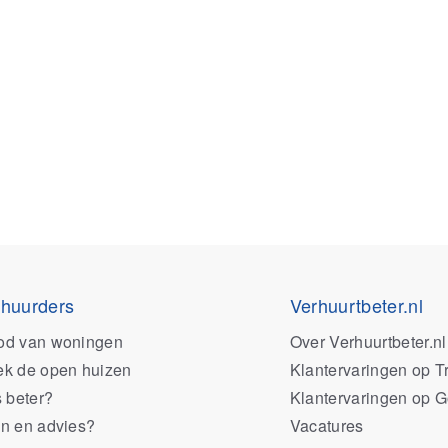
 huurders
Verhuurtbeter.nl
od van woningen
Over Verhuurtbeter.nl
k de open huizen
Klantervaringen op Tr
s beter?
Klantervaringen op 
n en advies?
Vacatures