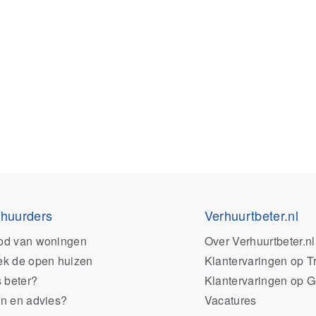
 huurders
Verhuurtbeter.nl
od van woningen
Over Verhuurtbeter.nl
k de open huizen
Klantervaringen op Tr
s beter?
Klantervaringen op 
n en advies?
Vacatures