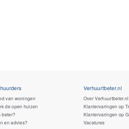
 huurders
Verhuurtbeter.nl
od van woningen
Over Verhuurtbeter.nl
k de open huizen
Klantervaringen op Tr
s beter?
Klantervaringen op 
n en advies?
Vacatures